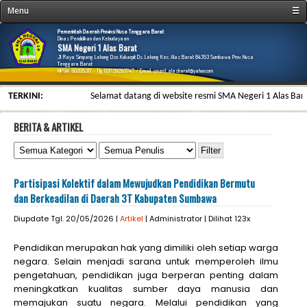
Menu
☰
Home
Pemerintah Daerah Provinsi Nusa Tenggara Barat
Dinas Pendidikan dan Kebudayaan
SMA Negeri 1 Alas Barat
Profil
Jl. Raya Simpang Lekong Dsn. Kokarpit Ds. Lekong Kec. Alas Barat 84353 Sumbawa Prov. Nusa
Tenggara Barat
NPSN: 50205317 - Tlp. 03729293747 / Email. sman1_alasbarat@yahoo.com
Fasilitas
TERKINI:
Selamat datang di website resmi SMA Negeri 1 Alas Barat, 
PTK
Pendidikan
BERITA & ARTIKEL
Ekstrakurikuler
Prestasi
Partisipasi Kolektif dalam Mewujudkan Pendidikan Bermutu
Galeri & File
dan Berkeadilan di Daerah 3T Kabupaten Sumbawa
Kesiswaan
Diupdate Tgl. 20/05/2026 |
Artikel
| Administrator | Dilihat 123x
Informasi
Pendidikan merupakan hak yang dimiliki oleh setiap warga
Link
negara. Selain menjadi sarana untuk memperoleh ilmu
Kontak
pengetahuan, pendidikan juga berperan penting dalam
meningkatkan kualitas sumber daya manusia dan
E-Learning
memajukan suatu negara. Melalui pendidikan yang