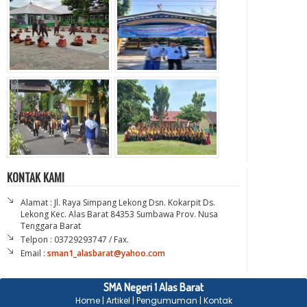
KONTAK KAMI
Alamat : Jl. Raya Simpang Lekong Dsn. Kokarpit Ds.
Lekong Kec. Alas Barat 84353 Sumbawa Prov. Nusa
Tenggara Barat
Telpon : 03729293747 / Fax.
Email :
sman1_alasbarat@yahoo.com
SMA Negeri 1 Alas Barat
Home
|
Artikel
|
Pengumuman
|
Kontak