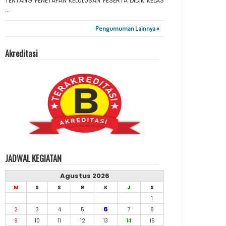
TENTANG PENETAPAN KELULUSAN PESERTA DIDIK KELAS
...
Pengumuman Lainnya »
Akreditasi
JADWAL KEGIATAN
Agustus 2026
M
S
S
R
K
J
S
1
6
2
3
4
5
7
8
9
10
11
12
13
14
15