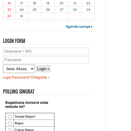
16
17
18
19
20
21
22
23
24
25
26
27
28
29
30
31
Agenda Lainnya »
LOGIN FORM
Lupa Password?
|
Register »
POLLING SINGKAT