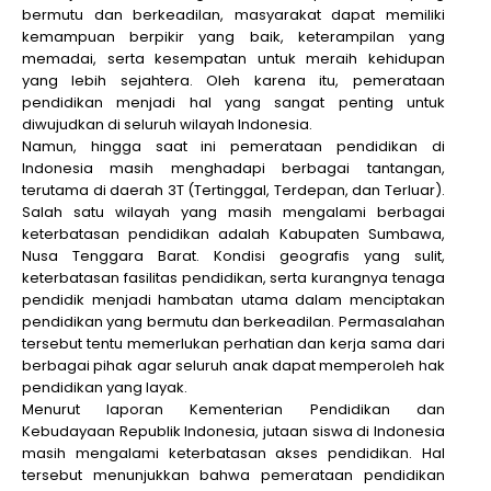
bermutu dan berkeadilan, masyarakat dapat memiliki
kemampuan berpikir yang baik, keterampilan yang
memadai, serta kesempatan untuk meraih kehidupan
yang lebih sejahtera. Oleh karena itu, pemerataan
pendidikan menjadi hal yang sangat penting untuk
diwujudkan di seluruh wilayah Indonesia.
Namun, hingga saat ini pemerataan pendidikan di
Indonesia masih menghadapi berbagai tantangan,
terutama di daerah 3T (Tertinggal, Terdepan, dan Terluar).
Salah satu wilayah yang masih mengalami berbagai
keterbatasan pendidikan adalah Kabupaten Sumbawa,
Nusa Tenggara Barat. Kondisi geografis yang sulit,
keterbatasan fasilitas pendidikan, serta kurangnya tenaga
pendidik menjadi hambatan utama dalam menciptakan
pendidikan yang bermutu dan berkeadilan. Permasalahan
tersebut tentu memerlukan perhatian dan kerja sama dari
berbagai pihak agar seluruh anak dapat memperoleh hak
pendidikan yang layak.
Menurut laporan Kementerian Pendidikan dan
Kebudayaan Republik Indonesia, jutaan siswa di Indonesia
masih mengalami keterbatasan akses pendidikan. Hal
tersebut menunjukkan bahwa pemerataan pendidikan