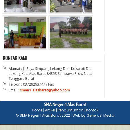
KONTAK KAMI
Alamat : Jl. Raya Simpang Lekong Dsn. Kokarpit Ds.
Lekong Kec. Alas Barat 84353 Sumbawa Prov. Nusa
Tenggara Barat
Telpon : 03729293747 / Fax.
Email :
sman1_alasbarat@yahoo.com
SMA Negeri 1 Alas Barat
Home
|
Artikel
|
Pengumuman
|
Kontak
©
SMA Negeri 1 Alas Barat
2022 | Web by
Generasi Media