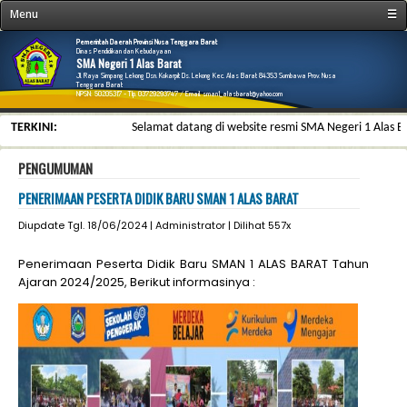
Menu
☰
Home
Pemerintah Daerah Provinsi Nusa Tenggara Barat
Dinas Pendidikan dan Kebudayaan
SMA Negeri 1 Alas Barat
Profil
Jl. Raya Simpang Lekong Dsn. Kokarpit Ds. Lekong Kec. Alas Barat 84353 Sumbawa Prov. Nusa
Tenggara Barat
NPSN: 50205317 - Tlp. 03729293747 / Email. sman1_alasbarat@yahoo.com
Fasilitas
TERKINI:
Selamat datang di website resmi SMA Negeri 1 Alas Barat, k
PTK
Pendidikan
PENGUMUMAN
Ekstrakurikuler
PENERIMAAN PESERTA DIDIK BARU SMAN 1 ALAS BARAT
Prestasi
Diupdate Tgl. 18/06/2024 | Administrator | Dilihat 557x
Galeri & File
Penerimaan Peserta Didik Baru SMAN 1 ALAS BARAT Tahun
Kesiswaan
Ajaran 2024/2025, Berikut informasinya :
Informasi
Link
Kontak
E-Learning