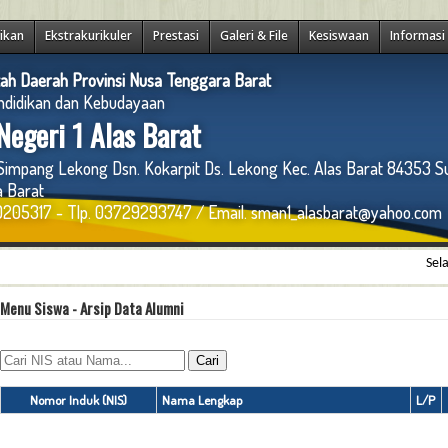
ikan
Ekstrakurikuler
Prestasi
Galeri & File
Kesiswaan
Informasi
ah Daerah Provinsi Nusa Tenggara Barat
ndidikan dan Kebudayaan
egeri 1 Alas Barat
 Simpang Lekong Dsn. Kokarpit Ds. Lekong Kec. Alas Barat 84353 
 Barat
205317 - Tlp. 03729293747 / Email. sman1_alasbarat@yahoo.com
Selamat d
Menu Siswa - Arsip Data Alumni
Nomor Induk (NIS)
Nama Lengkap
L/P