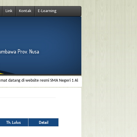
Link
Kontak
E-Learning
Sumbawa Prov. Nusa
atang di website resmi SMA Negeri 1 Alas Barat, kami menyediakan informasi t
Th. Lulus
Detail