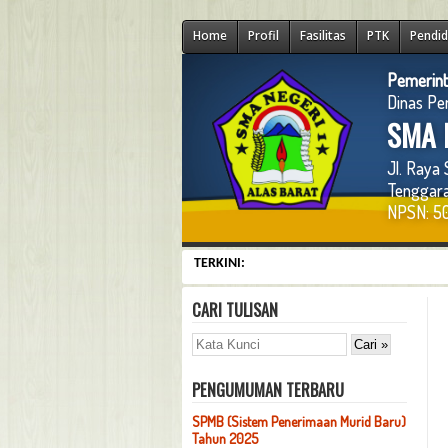
Home
Profil
Fasilitas
PTK
Pendid
Pemerint
Dinas Pe
SMA N
Jl. Raya
Tenggara
NPSN: 50
TERKINI:
CARI TULISAN
PENGUMUMAN TERBARU
SPMB (Sistem Penerimaan Murid Baru)
Tahun 2025