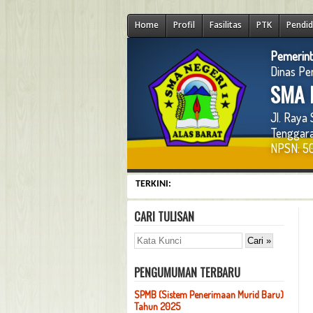
Home
Profil
Fasilitas
PTK
Pendid
Pemerint
Dinas Pe
SMA N
Jl. Raya
Tenggara
NPSN: 50
TERKINI:
CARI TULISAN
PENGUMUMAN TERBARU
SPMB (Sistem Penerimaan Murid Baru)
Tahun 2025