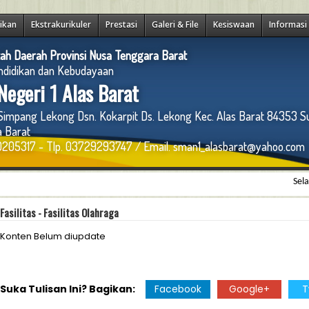
ikan
Ekstrakurikuler
Prestasi
Galeri & File
Kesiswaan
Informasi
ah Daerah Provinsi Nusa Tenggara Barat
ndidikan dan Kebudayaan
egeri 1 Alas Barat
 Simpang Lekong Dsn. Kokarpit Ds. Lekong Kec. Alas Barat 84353 
 Barat
205317 - Tlp. 03729293747 / Email. sman1_alasbarat@yahoo.com
Selamat d
Fasilitas - Fasilitas Olahraga
Konten Belum diupdate
Suka Tulisan Ini? Bagikan:
Facebook
Google+
T