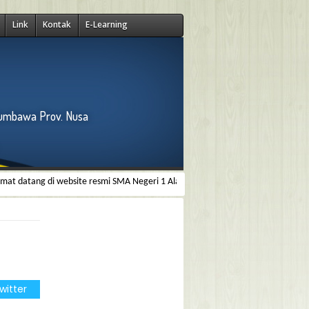
Link
Kontak
E-Learning
Sumbawa Prov. Nusa
atang di website resmi SMA Negeri 1 Alas Barat, kami menyediakan informasi te
witter