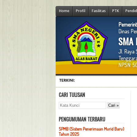
Home
Profil
Fasilitas
PTK
Pendid
Pemerint
Dinas Pe
SMA N
Jl. Raya
Tenggara
NPSN: 50
TERKINI:
CARI TULISAN
PENGUMUMAN TERBARU
SPMB (Sistem Penerimaan Murid Baru)
Tahun 2025