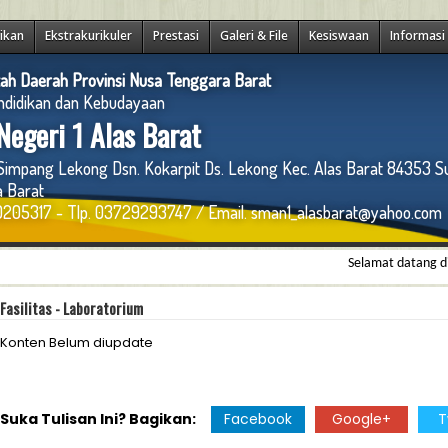
ikan
Ekstrakurikuler
Prestasi
Galeri & File
Kesiswaan
Informasi
ah Daerah Provinsi Nusa Tenggara Barat
ndidikan dan Kebudayaan
egeri 1 Alas Barat
 Simpang Lekong Dsn. Kokarpit Ds. Lekong Kec. Alas Barat 84353 
 Barat
205317 - Tlp. 03729293747 / Email. sman1_alasbarat@yahoo.com
Selamat datang di webs
Fasilitas - Laboratorium
Konten Belum diupdate
Suka Tulisan Ini? Bagikan:
Facebook
Google+
T