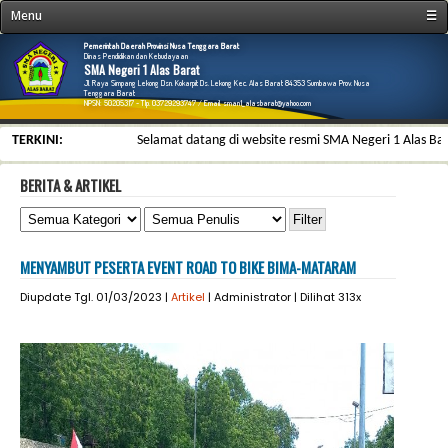
Menu
☰
Home
Pemerintah Daerah Provinsi Nusa Tenggara Barat
Dinas Pendidikan dan Kebudayaan
SMA Negeri 1 Alas Barat
Profil
Jl. Raya Simpang Lekong Dsn. Kokarpit Ds. Lekong Kec. Alas Barat 84353 Sumbawa Prov. Nusa
Tenggara Barat
NPSN: 50205317 - Tlp. 03729293747 / Email. sman1_alasbarat@yahoo.com
Fasilitas
TERKINI:
Selamat datang di website resmi SMA Negeri 1 Alas Barat, k
PTK
Pendidikan
BERITA & ARTIKEL
Ekstrakurikuler
Prestasi
MENYAMBUT PESERTA EVENT ROAD TO BIKE BIMA-MATARAM
Galeri & File
Diupdate Tgl. 01/03/2023 |
Artikel
| Administrator | Dilihat 313x
Kesiswaan
Informasi
Link
Kontak
E-Learning